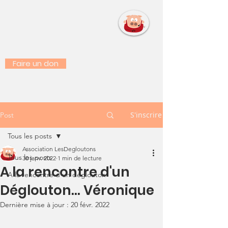
LES DEGLOUTONS
Faire un don
S'inscrire
Post
Tous les posts
Association LesDegloutons
Tous les posts
30 janv. 2022
1 min de lecture
A la rencontre d'un
A la rencontre d'un déglouton
Déglouton... Véronique
Dernière mise à jour :
20 févr. 2022