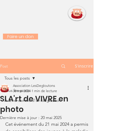
LES DEGLOUTONS
Faire un don
S'inscrire
Post
Tous les posts
Association LesDegloutons
Tous les posts
30 mai 2024
1 min de lecture
SLA'rt de VIVRE en
A la rencontre d'un déglouton
photo
Dernière mise à jour :
20 mai 2025
Cet événement du 21 mai 2024 a permis 