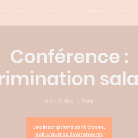
ommes-nous ?
Événements
Nous soutenir
Actualités
Conférence :
rimination sala
mar. 19 déc.
  |  
Paris
Les inscriptions sont closes.
Voir d'autres événements