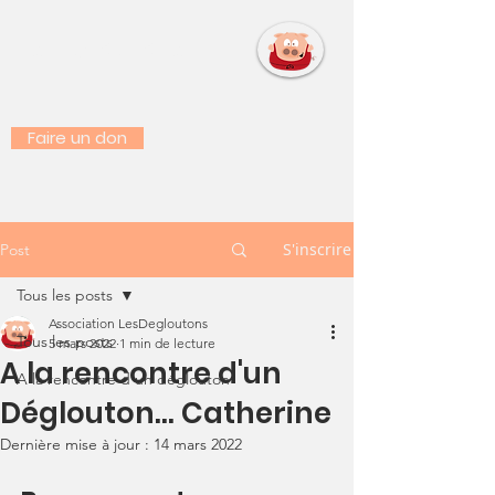
LES DEGLOUTONS
Faire un don
S'inscrire
Post
Tous les posts
Association LesDegloutons
Tous les posts
5 mars 2022
1 min de lecture
A la rencontre d'un
A la rencontre d'un déglouton
Déglouton... Catherine
Dernière mise à jour :
14 mars 2022