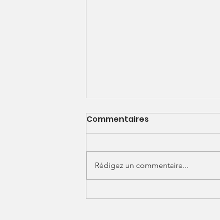
Commentaires
Rédigez un commentaire...
A la rencontre d'un
Déglouton... Gilles