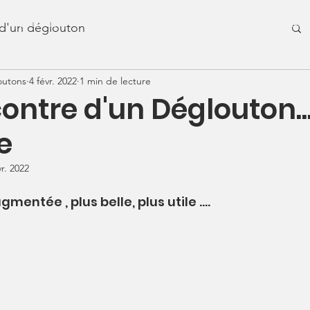
ommes-nous ?
Événements
Nous soutenir
Actualités
 d'un déglouton
outons
4 févr. 2022
1 min de lecture
contre d'un Déglouton..
e
vr. 2022
ntée , plus belle, plus utile ....