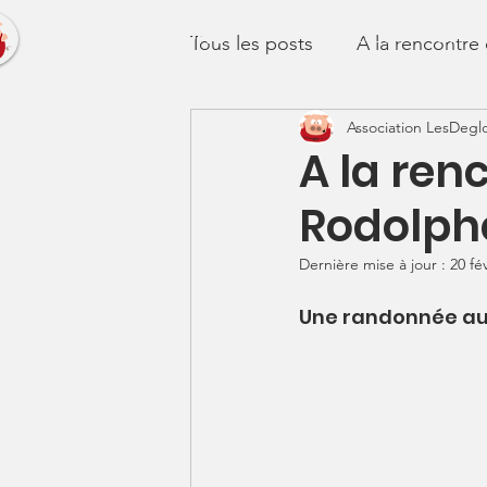
LES DEGLOUTONS
Accueil
Qui s
Tous les posts
A la rencontre
Association LesDegl
A la ren
Rodolph
Dernière mise à jour :
20 fé
Une randonnée augme