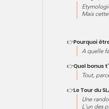
Etymologi
Mais cette
👉Pourquoi êtr
A quelle f
👉Quel bonus t’
Tout, parce
👉Le Tour du SL
Une randon
L'un des p