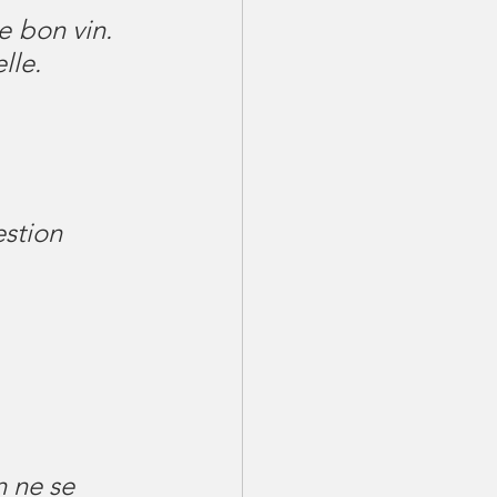
 bon vin. 
lle.
estion
n ne se 