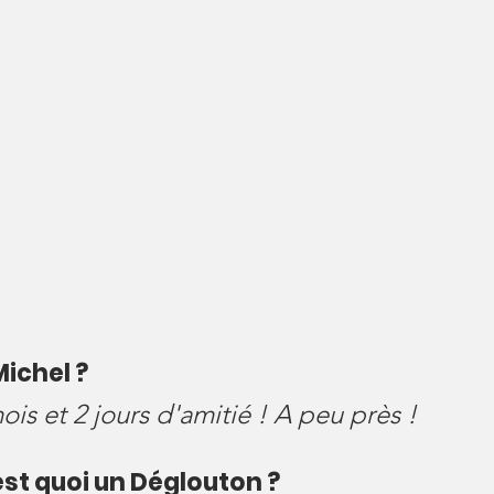
Michel ?
ois et 2 jours d'amitié ! A peu près !
’est quoi un Déglouton ?